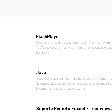
FlashPlayer
Quando uma página usa programas em Flash (como um v
YouTube, jogos ou mesmo um banner) e necessario o uso
flashplayer
Java
A tecnologia Java permite trabalhar e se divertir em um
de computação seguro. O upgrade para a versão mais re
Java melhora a segurança do sistema
Suporte Remoto Foxnet - Teamview